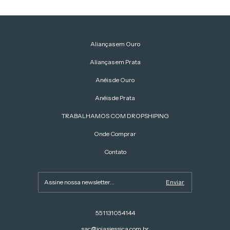
Alianças em Ouro
Alianças em Prata
Anéis de Ouro
Anéis de Prata
TRABALHAMOS COM DROPSHIPING
Onde Comprar
Contato
551131054144
sac@joiasjessica.com.br