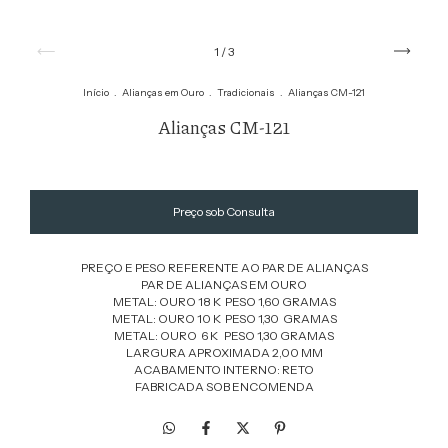
1
/
3
Início
.
Alianças em Ouro
.
Tradicionais
.
Alianças CM-121
Alianças CM-121
PREÇO E PESO REFERENTE AO PAR DE ALIANÇAS
PAR DE ALIANÇAS EM OURO
METAL: OURO 18 K PESO 1,60 GRAMAS
METAL: OURO 10 K PESO 1,30 GRAMAS
METAL: OURO 6 K PESO 1,30 GRAMAS
LARGURA APROXIMADA 2,00 MM
ACABAMENTO INTERNO: RETO
FABRICADA SOB ENCOMENDA