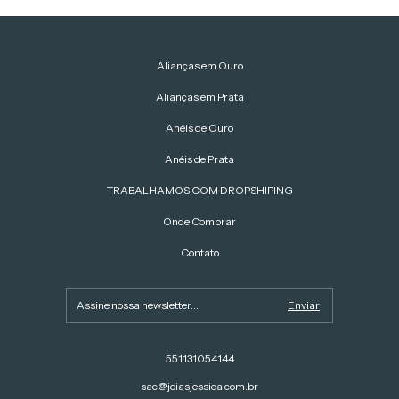
Alianças em Ouro
Alianças em Prata
Anéis de Ouro
Anéis de Prata
TRABALHAMOS COM DROPSHIPING
Onde Comprar
Contato
551131054144
sac@joiasjessica.com.br