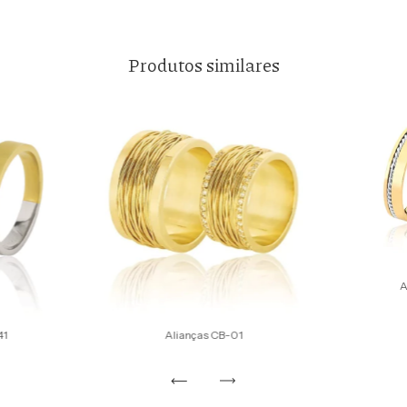
Produtos similares
A
41
Alianças CB-01