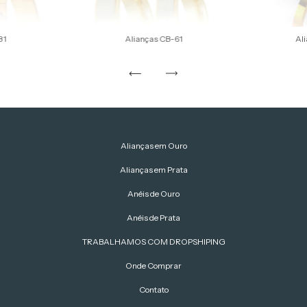
81
Alianças CB-61
Al
Alianças em Ouro
Alianças em Prata
Anéis de Ouro
Anéis de Prata
TRABALHAMOS COM DROPSHIPING
Onde Comprar
Contato